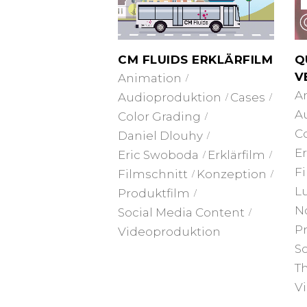
CM FLUIDS ERKLÄRFILM
Q
V
Animation
A
Audioproduktion
Cases
A
Color Grading
C
Daniel Dlouhy
E
Eric Swoboda
Erklärfilm
F
Filmschnitt
Konzeption
L
Produktfilm
N
Social Media Content
P
Videoproduktion
So
Th
V