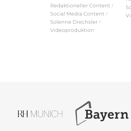
Redaktioneller Content
So
Social Media Content
V
Solenne Drechsler
Videoproduktion