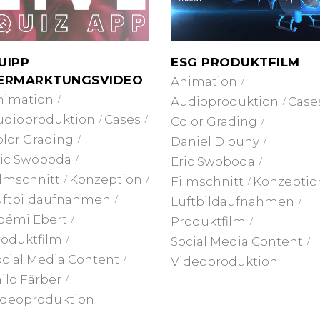
ESG PRODUKTFILM
UIPP
ERMARKTUNGSVIDEO
Animation
nimation
Audioproduktion
Case
udioproduktion
Cases
Color Grading
olor Grading
Daniel Dlouhy
ric Swoboda
Eric Swoboda
ilmschnitt
Konzeption
Filmschnitt
Konzeptio
uftbildaufnahmen
Luftbildaufnahmen
oémi Ebert
Produktfilm
roduktfilm
Social Media Content
cial Media Content
Videoproduktion
ilo Färber
ideoproduktion