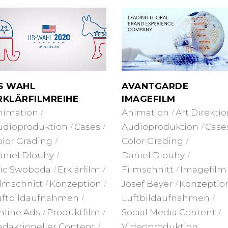
S WAHL
AVANTGARDE
RKLÄRFILMREIHE
IMAGEFILM
nimation
Animation
Art Direkti
udioproduktion
Cases
Audioproduktion
Case
olor Grading
Color Grading
aniel Dlouhy
Daniel Dlouhy
ric Swoboda
Erklärfilm
Filmschnitt
Imagefilm
ilmschnitt
Konzeption
Josef Beyer
Konzeptio
uftbildaufnahmen
Luftbildaufnahmen
nline Ads
Produktfilm
Social Media Content
edaktioneller Content
Videoproduktion