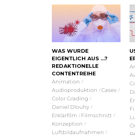
U
WAS WURDE
E
EIGENTLICH AUS …?
REDAKTIONELLE
A
CONTENTREIHE
A
Animation
C
Audioproduktion
Cases
D
Color Grading
E
Daniel Dlouhy
F
Erklärfilm
Filmschnitt
L
Konzeption
O
Luftbildaufnahmen
R