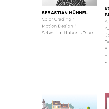
K
SEBASTIAN HÜHNEL
B
Color Grading
A
Motion Design
A
Sebastian Hühnel
Team
C
D
E
F
V