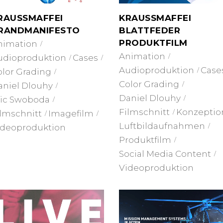
RAUSSMAFFEI
KRAUSSMAFFEI
RANDMANIFESTO
BLATTFEDER
PRODUKTFILM
nimation
Animation
udioproduktion
Cases
Audioproduktion
Case
olor Grading
Color Grading
aniel Dlouhy
Daniel Dlouhy
ric Swoboda
Filmschnitt
Konzeptio
ilmschnitt
Imagefilm
Luftbildaufnahmen
ideoproduktion
Produktfilm
Social Media Content
Videoproduktion