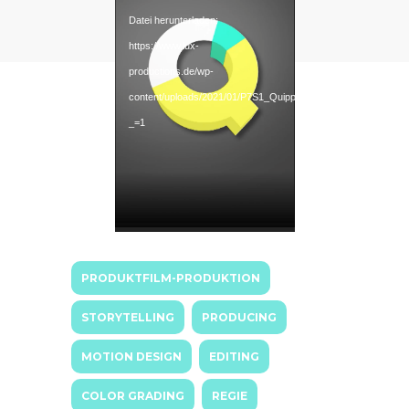
Datei herunterladen:
https://www.lux-
productions.de/wp-
content/uploads/2021/01/P7S1_Quipp_App_Vermarktungsvideo
_=1
PRODUKTFILM-PRODUKTION
STORYTELLING
PRODUCING
MOTION DESIGN
EDITING
COLOR GRADING
REGIE