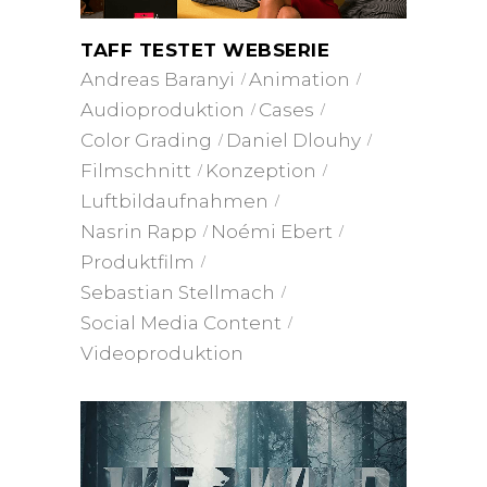
TAFF TESTET WEBSERIE
Andreas Baranyi
Animation
Audioproduktion
Cases
Color Grading
Daniel Dlouhy
Filmschnitt
Konzeption
Luftbildaufnahmen
Nasrin Rapp
Noémi Ebert
Produktfilm
Sebastian Stellmach
Social Media Content
Videoproduktion