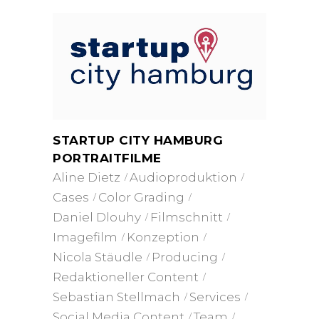
STARTUP CITY HAMBURG
PORTRAITFILME
Aline Dietz
Audioproduktion
Cases
Color Grading
Daniel Dlouhy
Filmschnitt
Imagefilm
Konzeption
Nicola Stäudle
Producing
Redaktioneller Content
Sebastian Stellmach
Services
Social Media Content
Team