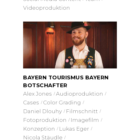
Videoproduktion
BAYERN TOURISMUS BAYERN
BOTSCHAFTER
Alex Jones
Audioproduktion
Cases
Color Grading
Daniel Dlouhy
Filmschnitt
Fotoproduktion
Imagefilm
Konzeption
Lukas Eger
Nicola Stäudle