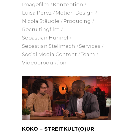
Imagefilm
Konzeption
Luisa Perez
Motion Design
Nicola Stäudle
Producing
Recruitingfilm
Sebastian Hühnel
Sebastian Stellmach
Services
Social Media Content
Team
Videoproduktion
KOKO – STREITKULT(O)UR