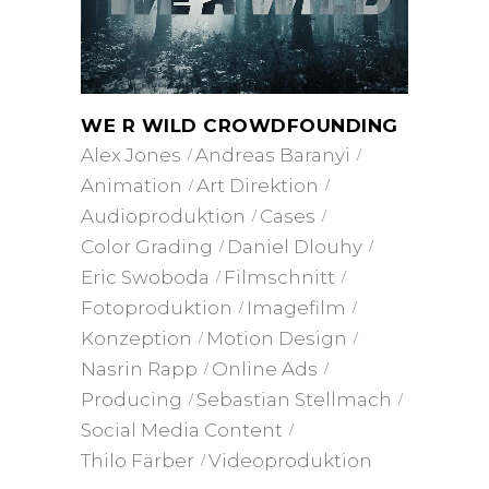
WE R WILD CROWDFOUNDING
Alex Jones
Andreas Baranyi
Animation
Art Direktion
Audioproduktion
Cases
Color Grading
Daniel Dlouhy
Eric Swoboda
Filmschnitt
Fotoproduktion
Imagefilm
Konzeption
Motion Design
Nasrin Rapp
Online Ads
Producing
Sebastian Stellmach
Social Media Content
Thilo Färber
Videoproduktion