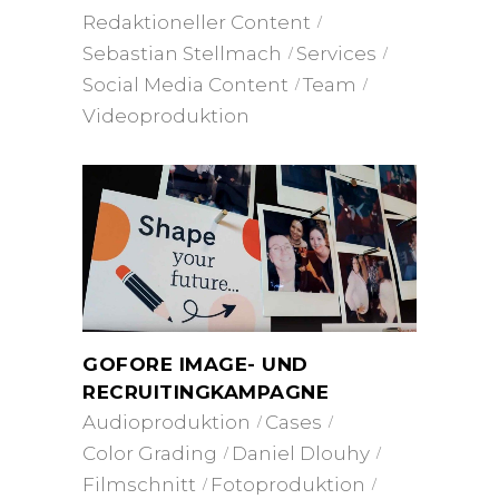
Redaktioneller Content
Sebastian Stellmach
Services
Social Media Content
Team
Videoproduktion
GOFORE IMAGE- UND
RECRUITINGKAMPAGNE
Audioproduktion
Cases
Color Grading
Daniel Dlouhy
Filmschnitt
Fotoproduktion