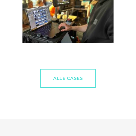
ALLE CASES
hmann
KNAUF