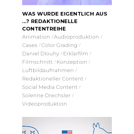
WAS WURDE EIGENTLICH AUS
…? REDAKTIONELLE
CONTENTREIHE
Animation
Audioproduktion
Cases
Color Grading
Daniel Dlouhy
Erklärfilm
Filmschnitt
Konzeption
Luftbildaufnahmen
Redaktioneller Content
Social Media Content
Solenne Drechsler
Videoproduktion