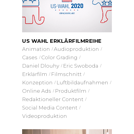
US WAHL ERKLÄRFILMREIHE
Animation
Audioproduktion
Cases
Color Grading
Daniel Dlouhy
Eric Swoboda
Erklärfilm
Filmschnitt
Konzeption
Luftbildaufnahmen
Online Ads
Produktfilm
Redaktioneller Content
Social Media Content
Videoproduktion