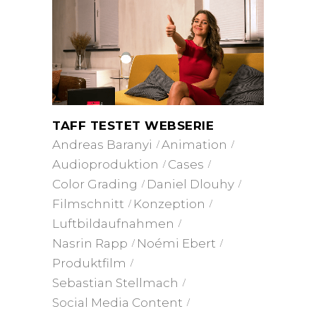
TAFF TESTET WEBSERIE
Andreas Baranyi
Animation
Audioproduktion
Cases
Color Grading
Daniel Dlouhy
Filmschnitt
Konzeption
Luftbildaufnahmen
Nasrin Rapp
Noémi Ebert
Produktfilm
Sebastian Stellmach
Social Media Content